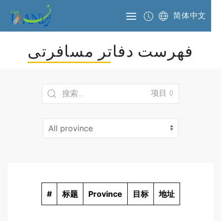
简体中文
فهرست دفاتر مسافرتی
项目 0
#
标题
Province
目标
地址