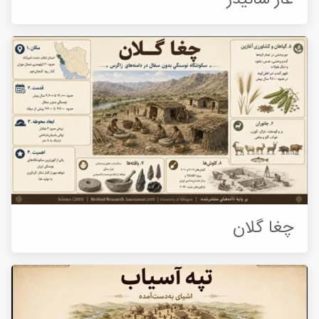
غار شانیذر
چغا گلان