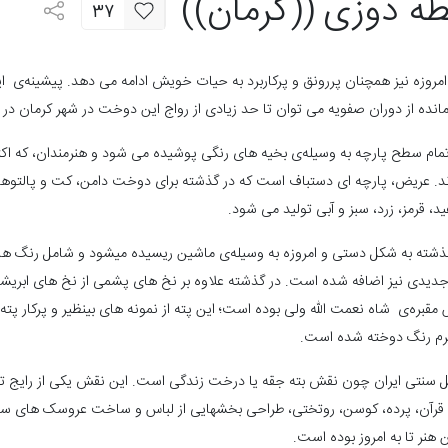
طه دوزی ((کرمان))
37
روزه نیز همچنان پررونق و پرکاربرد به حیات خویش ادامه می­ دهد. پیشینه‌ی این
 مانده از دوران صفویه می ­توان تا حد زیادی از رواج این دوخت در شهر کرمان د
ام سطح پارچه به وسیله‌ی بخیه­ های رنگی پوشیده می­ شود و هنرمندان، که اکثرا
ریض، پارچه­ ای دستباف است که در گذشته برای دوخت دامن، کت و پالتوهای زنان
، قرمز، زرد، سبز و آبی تولید می­ شود.
شته به شکل دستی و امروزه به وسیله‌ی ماشین ریسیده می­شود و شامل رنگ ­های 
 کرم رنگ دوخته شده است.
سنتی ایران چون نقش بته­ جقه یا درخت زندگی است. این نقش یکی از رایج ­ترین
قرآن، پرده، کوسن، روتختی، طراحی بخش­هایی از لباس و ساخت عروسک ­های سنتی
هنر تا به امروز بوده است.