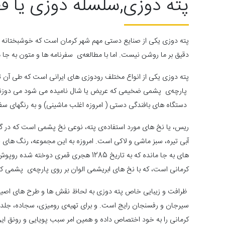
پته دوزی,سلسله دوزی یا ف
پته ­دوزی یکی از صنایع­ دستی مهم شهر کرمان است که خوشبختانه ام
دقیق بر ما روشن نیست. اما با مطالعه‌ی سفرنامه­ ها و متون به جا
پته ­دوزی یکی از انواع مختلف رودوزی­ های ایرانی است که طی آن تم
پارچه‌ی پشمی ضخیمی که عریض یا شال نامیده می ­شود می ­دوزند. ع
دستگاه ­های بافندگی دستی ( امروزه اغلب ماشینی) و به رنگ­های سفید
ریس، یا نخ ­های مورد استفاده‌ی پته، نوعی نخ پشمی است که در گذ
کرمانی است، که با نخ­ های ابریشمی الوان بر روی پارچه‌ی پشمی
ظرافت و زیبایی خاص پته­ دوزی به لحاظ نقش­ ها و طرح­ های اصیل 
سیرجان و رفسنجان رایج است. و برای تهیه‌ی رومیزی، سجاده، جلد 
کرمانی را به خود اختصاص داده و همین امر سبب پویایی و رونق این 