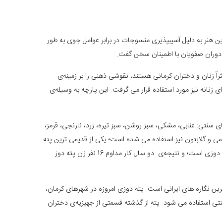
 هنر به دلیل آسیب­پذیری منسوجات در برابر عوامل جوی به ­طور
ر دوران صفویان با اطمینان سخن گفت.
ً زنان و دختران کرمانی هستند، نقوشی ذهنی را بر زمینه‌ی
ه نیز مورد استفاده قرار می ­گرفت. این پارچه به­ وسیله‌ی
سنتی: عنابی، مشکی، سبز روشن، سبز تیره، زرد، نارنجی، قرمز،
آبی تیره، سبز ماشی و لاکی است. امروزه به این مجموعه، رنگ­ های جدیدی نیز اضافه شده است. در گذشته علاوه بر نخ ­های پشمی از نخ­ های ابریشمی و گلابتون نیز استفاده می ­شده است؛ یکی از قدیمی ­ترین پته­
های به جا مانده که به تاریخ 1285 هجری قمری دوخته شده روپوش مقبره‌ی شاه نعمت­ الله ­ولی بوده است؛ این پته از نمونه­ های بی­نظیر و پر­کار پته­ دوزی است؛ و نتیجه‌ی دو سال کار مداوم 16 نفر زن پته­ دوز
 نگاره­ های ایرانی است. پته ­دوزی امروزه در شهرهای کرمان،
 استفاده می­ شود. پته از گذشته قسمتی از جهیزیه‌ی دختران