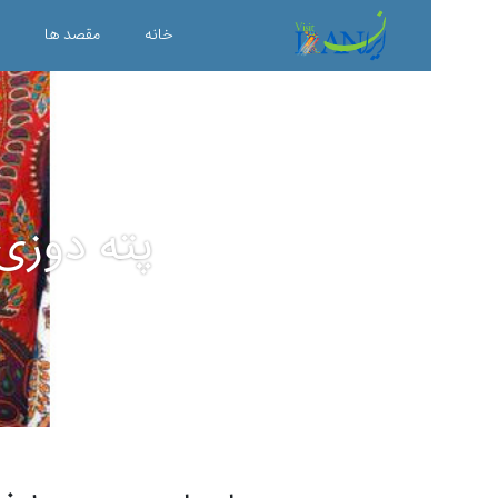
خانه
مقصد ها
پته دوزی