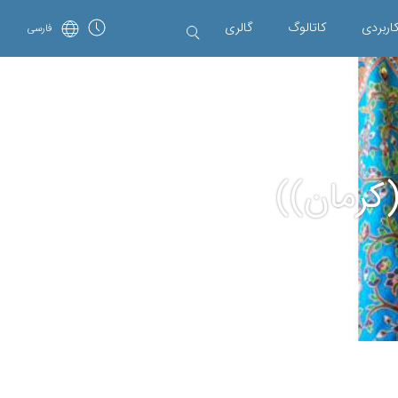
اربردی
کاتالوگ
گالری
فارسی
کرمان))