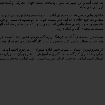
ارزیابی می­ کنند.
قاشق­ های چوبی شربت­ خوری آباده از جمله معروف­ترین و ظریف­ترین سا
مجموعه خود جای داده ­اند. هنر منبت چوب به دو شیوه ی سنتی و فر
ظریف و به وسیله ی مغارهایی انجام می ­شود که مردم این منطقه آنها 
منبت به معنای گل و گیاه دارد.
منبت در منطقه ی آباده با فرهنگ و زندگی مردم عجین شده است چرا ک
هنر منبت فعالیت می­ کنند و بیش از 150 کارگاه منبت و پنج هزار هنرمند منبت­ کار اعم از زنان و مردان به فعالیت و خلق سازه ­های چوبی مشغولند.
برای راه­اندازی کارگاه منبت­ کاری و آموزش به هنرجویان به تهران 
استاد احمد امامی به سال 1319 فرزند ایشان علی امامی به سرپرستی کارگاه منبت انتخاب شد. این کارگاه تا به امروز به سرپرستی ایشان به فعالیت ادامه داده است.