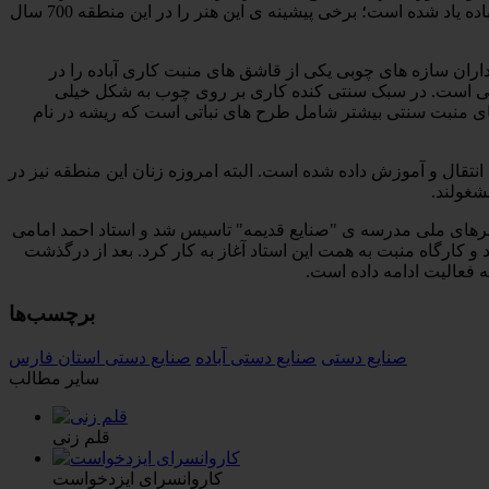
به عمل آمد و این شهر به عنوان پایتخت منبت جهان معرفی و ثبت شد. در کتب سیاحانی که از این منطقه دیدن کرده ­اند از هنر منبت­ کاری آباده یاد شده است؛ برخی پیشینه ی این هنر را در این منطقه 700 سال
ران سازه ­های چوبی یکی از قاشق­ های منبت­ کاری آباده را در
نتی است. در سبک سنتی کنده­ کاری بر روی چوب به شکل خیلی
­ های منبت سنتی بیشتر شامل طرح ­های نباتی است که ریشه در نام
تقال و آموزش داده شده است. البته امروزه زنان این منطقه نیز در
سال 1311 به دستور رضا شاه به منظور متمرکز ساختن هنرهای ملی مدرسه ی "صنایع قدیمه" تاسیس شد و استاد احمد امامی
 کارگاه منبت به همت این استاد آغاز به کار کرد. بعد از درگذشت
برچسب‌ها
صنایع دستی
صنایع دستی آباده
صنایع دستی استان فارس
سایر مطالب
قلم زنی
کاروانسرای ایزدخواست