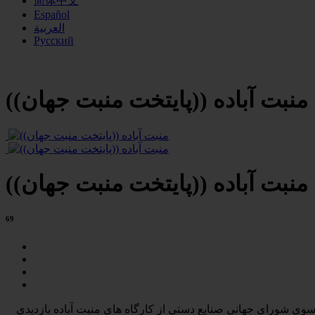
简体中文
Español
العربية
Русский
منبت آباده ((پایتخت منبت جهان))
منبت آباده ((پایتخت منبت جهان))
69
 منبت­ کاران و آثار چوبیِ منبت شهره بوده است. در تیرماه 1397 از سوی شورای جهانی صنایع ­دستی از کارگاه­ های منبت آباده بازدیدی