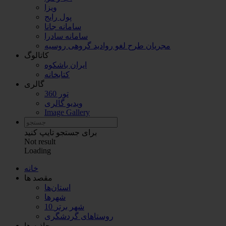
ویزا
پول رایج
سامانه جانا
سامانه سادرا
مجریان طرح لغو روادید گروهی روسیه
کاتالوگ
ایران باشکوه
کتابخانه
گالری
تور 360
ویدیو گالری
Image Gallery
برای جستجو تایپ کنید
Not result
Loading
خانه
مقصد ها
استان‌ها
شهرها
10 شهر برتر
روستاهای گردشگری
جاذبه ها