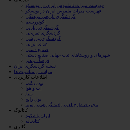
فهرست میراث ناملموس ایران در یونسکو
فهرست میراث ملموس ایران در یونسکو
گردشگری تاریخی فرهنگی
اکوتوریسم
گردشگری زیارتی
گردشگری تفریحی
گردشگری ورزشی
غذای ایرانی
صنایع دستی
شهرهای و روستاهای ثبت جهانی صنایع دستی
فرهنگ و هنر
نقشه گردشگری ایران
مراسم و مناسبت ها
اطلاعات کاربردی
مرورکلی
آب و هوا
ویزا
پول رایج
مجریان طرح لغو روادید گروهی روسیه
کاتالوگ
ایران باشکوه
کتابخانه
گالری