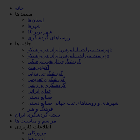
خانه
مقصد ها
استان‌ها
شهرها
10 شهر برتر
روستاهای گردشگری
جاذبه ها
فهرست میراث ناملموس ایران در یونسکو
فهرست میراث ملموس ایران در یونسکو
گردشگری تاریخی فرهنگی
اکوتوریسم
گردشگری زیارتی
گردشگری تفریحی
گردشگری ورزشی
غذای ایرانی
صنایع دستی
شهرهای و روستاهای ثبت جهانی صنایع دستی
فرهنگ و هنر
نقشه گردشگری ایران
مراسم و مناسبت ها
اطلاعات کاربردی
مرورکلی
آب و هوا