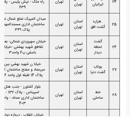
24
تهران
راه ملک - نپش پلیس - پلاک
ایرانیان
تهران
639
میدان المپیک ضلع شمال غربی
.هزاره
استان
25
تهران
ساختمان اداری مسجدالمهدی
گشت افق
تهران
پلاک ۳۴۹
گشت
خیابان سهروردی شمالی- بعد از
استان
26
لحظه
تهران
تقاطع شهید بهشتی -خیابان
تهران
دیدار
باسقی پ6 واحد3
خیابا ن شهید بهشی بین
یوتاب
استان
27
تهران
میرعماد و مفتح ساختمان کاج
گشت دنیا
تهران
پلاک 14 طبقه اول واحد 26
بلوار کشاورز - جنب هتل
خط
استان
اسپیناس - پلاک 132 -
28
تهران
ساحلی
تهران
ساختمان اداری صدف - واحد
403
خیابان انقلاب ، دروازه دولت
راهیان
استان
،خیابان سعدی شمالی، جنب
29
تهران
یاسین
تهران
پل زیرگذر ، ساختمان سام پلاک