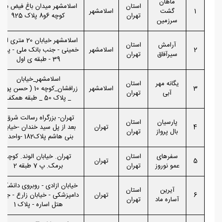
ماهان
استان
اسلامشهر میدان باغ فیض بین
1
گشت
اسلامشهر
تهران
کوچه 6و8 پلاک 925
سرزمین
اسلامشهر خیابان 20 متری اما
آرامش
استان
2
اسلامشهر
خمینی - جنب بانک ملی - پلاک
سیرآفاق
تهران
39 - طبقه ی اول
اسلامشهر_خیابان
یگانه مهر
استان
3
اسلامشهر
زرافشان_کوچه 10 ( حسن پور )
آبی
تهران
_ پلاک 50 _ طبقه همکف
تهران- بزرگراه رسالت شرق -
پارسیان
استان
4
تهران
بعد از پل سید خندان -خیابان
بال پرواز
تهران
بنی هاشم پلاک182 -واحد3
سفرهای
استان
تهران. خیابان الوند. کوچه
5
تهران
عمو نوروز
تهران
برمک. پ 7 طبقه 2
خیابان ازادی - روبروی دانشکده
آیرین
استان
6
تهران
دامپزشکی - خیابان زارع - جنب
آساره ماد
تهران
هتل اساره - پلاک 1