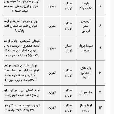
تهران ،خیابان اقدسیه، روبروی
پارسا
استان
7
تهران
خیابان فیروزبخش، ساختمان
گشت راگا
تهران
نیما، طبقه ٢
آرمیس
تهران خیابان شریعتی ابتدای
استان
8
سفر
تهران
خیابان ظفر ساختمان آفتاب
تهران
آریایی
پلاک 9
خیابان شریعتی - بالاتر از تقاطع
سپنتا پرواز
استان
استاد مطهری - نرسیده به پمپ
9
تهران
سودا
تهران
بنزین - نبش بن بست ناز -
پلاک 755-طبقه دوم - واحد 4
تهران خیابان شهید بهشتی
بال های
استان
نبش خیایان میر عماد مجتمع
10
آسمانی
تهران
تهران
گلدیس طبقه دوم واحد
آیریا
204(واحد جنوب غربی ) .
استان
ضلع شمال غربی میدان ولیعصر
11
سفرجویان
تهران
تهران
پاساژ اهدا طبقه دوم واحد 20
لیانا پرواز
استان
تهران، کوی نصر ، نبش خیابان
12
تهران
پارس
تهران
25 پلاک 328 واحد 2