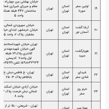
خیابان بهشتی بین چهارراه قائم
اولین سفر
استان
مقام و میرزای شیرازی شمالی
19
تهران
سورنا
تهران
ساختمان 442 طبقه همکف
واحد 5
خیابان سهروردی شمالی،
آرشا گشت
استان
20
تهران
خیابان خرمشهر، ابتدای خیابان
آسمان نور
تهران
عشقیار، پلاک 2، واحد 5
تهران.خیابان شهیداستادنجات
الهی.خیابان شهیدمهندس
هویارگشت
استان
21
تهران
کلانتری.پلاک۷۶.طبقه
سپید
تهران
اول.واحد۷ .کدپستی
۱۵۹۸۸۳۳۹۳۴.تلفن:۸۶۰۳۵۹۴۱.
شیدای
استان
تهران- خ فاطمی-نبش خ
22
تهران
شادی سفر
تهران
باباطاهر-پلاک 3- ط2
خیابان آزادی خیابان اسکندری
خرم روز
استان
23
تهران
شمالی نبش فرصت پلاک 42
سفر
تهران
واحد 8
تهران - شریعتی - بالا تر از سه
مهتا سیر
استان