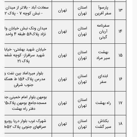
پارسوآ
استان
سعادت آباد - بالاتر از میدان کاج
13
تهران
سفر آفرین
تهران
- نبش کوچه 7 - پلاک 2
سفرنامه
استان
میدان ونک نبش خیابان والی
14
آریان
تهران
تهران
نژاد پلاک56 طبقه 4 واحد 8
گیتی
خیابان شهید بهشتی- خیابان
بهشت
استان
15
تهران
شهید سرافراز- کوچه ششم-
سیر مراد
تهران
پلاک 21
بلوار میرداماد بین نفت و
ابتدای
استان
16
تهران
مدرس پلاک 156 ط همکف
سفر
تهران
جنوب شرقی
بومهن.بلوار امام خمینی.جنب
استان
17
راه بهشت
تهران
مسجدجامع بومهن.پلاک925
تهران
دفتر راه بهشت
بکتاش
استان
شهرک غرب بلوار دریا روبروی
18
تهران
سیر گشت
تهران
صرافهای جنوبی پلاک 52ط3