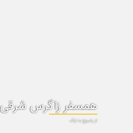
همسفر زاگرس شرقی
از یاسوج به اراک