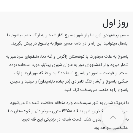
روز اول
مسیر پیشنهادی این سفر از شهر یاسوج آغاز شده و به اراک ختم می‎شود. با
این‎حال می‎توانید این راه را در ادامه مسیر اهواز به یاسوج در پیش بگیرید.
یاسوج به علت مجاورت با کوهستان زاگرس و قله دنا، منطقه‎ای سردسیر به
شمار می‎رود و از گذشته‎های دور به عنوان شهری ییلاق، مورد استفاده بوده
است. از فرصت حضور در یاسوج استفاده کنید و «تنگه مهریان»، پارک
جنگلی یاسوج و آبشار تنگ تامرادی (در جاده بابامیدان) را ببینید و سپس
یاسوج را به مقصد سی
سخت ترک کنید.
با نزدیک شدن به شهر سی‎سخت، وارد منطقه حفاظت شده دنا می
شوید.
سی
سخت نزدیک
ترین شهر به قله 4350 متری حوض‌دال از کوهستان دنا
به شمار می‎رود و بدون شک اقامت شبانه در نزدیکی این قله تجربه
لذت‎بخشی خواهد بود.