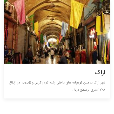
اراک
شهر اراک در میان کوهپایه های داخلی رشته کوه زاگرس و &nbsp;در ارتفاع
1708 متری از سطح دریا...