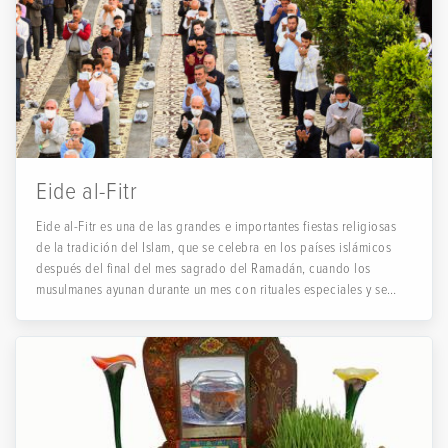
Eide al-Fitr
Eide al-Fitr es una de las grandes e importantes fiestas religiosas
de la tradición del Islam, que se celebra en los países islámicos
después del final del mes sagrado del Ramadán, cuando los
musulmanes ayunan durante un mes con rituales especiales y se
niegan a comer y beber y rechazan muchas acciones permitidas, en
primer día del mes de Shawwal, con el avistamiento de la luna
creciente, dependiendo de la ubicación del país, que siempre varía
en los países islámicos, el avistamiento de la luna creciente y el
anuncio del día de Eide al-Fitr, se celebra en Iran dos días, el día
de la fiesta y el día siguiente que son días festivos oficiales.