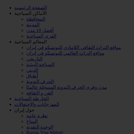
الصفحة الرئیسية
الأماکن السیاحية
المحافظة
المدينة
أفضل 10 مدن
القرى السياحية
المعالم السياحية
مواقع التراث الثقافي اللامادي لليونسكو في إيران
مواقع التراث العالمي لليونسكو في إيران
التاريخي
السياحة البيئية
الديني
أطباق
الحرف اليدوية
مدن وقرى الحرف اليدوية المسجلة عالميًا
الفن و الثقافة
الخارطة السياحية
المهرجانات والاحتفالات
حول إیران
نظرة عامة
المناخ
الوحدة النقدية
Russia Visa Waiver