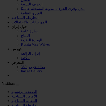
الحرف اليدوية
مدن وقرى الحرف اليدوية المسجلة عالميًا
الفن و الثقافة
الخارطة السياحية
المهرجانات والاحتفالات
حول إیران
نظرة عامة
المناخ
الوحدة النقدية
Russia Visa Waiver
فهرس
إيران الرائعة
مكتبة
المعرض
صالة عرض 360
Image Gallery
VisitIran
الصفحة الرئیسية
الأماکن السیاحية
المعالم السياحية
الخارطة السياحية