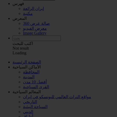
فهرس
إيران الرائعة
مكتبة
المعرض
صالة عرض 360
معرض الفيديو
Image Gallery
اكتب للبحث
Not result
Loading
الصفحة الرئیسية
الأماکن السیاحية
المحافظة
المدينة
أفضل 10 مدن
القرى السياحية
المعالم السياحية
مواقع التراث العالمي لليونسكو في إيران
التاريخي
السياحة البيئية
الديني
أطباق