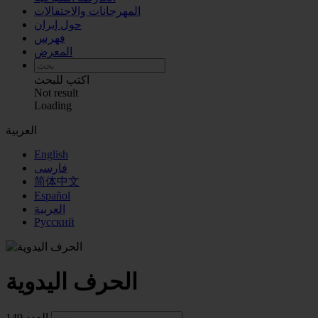
المهرجانات والاحتفالات
حول إیران
فهرس
المعرض
اكتب للبحث
Not result
Loading
العربية
English
فارسی
简体中文
Español
العربية
Русский
الحرف اليدوية
149 العدد