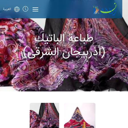
العربية
طباعة الباتيك
(أذربيجان الشرقی)