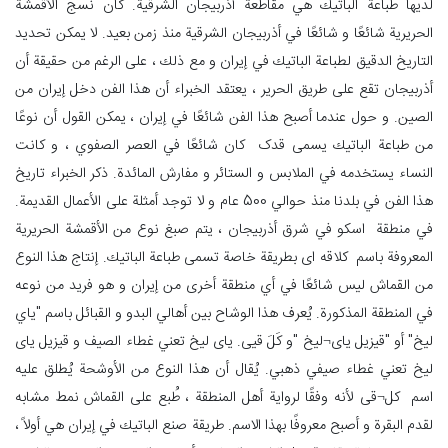
لديها طباعة الباتيك هي مقاطعة أذربيجان الشرقية. كان نسج الأقمشة
الحريرية شائعًا و شائعًا في أذربيجان الشرقية منذ زمن بعيد. لا يمكن تحديد
التاريخ الدقيق لطباعة الباتيك في إيران و مع ذلك ، على الرغم من حقيقة أن
أذربيجان تقع على طريق الحرير ، يعتقد الخبراء أن هذا الفن دخل إيران من
الصين. و حول عندما أصبح هذا الفن شائعًا في إيران ، يمكن القول أن نوعًا
من طباعة الباتيك يسمى قدک كان شائعًا في العصر الصفوي ، و كانت
النساء يستخدمه في الملابس و الستائر و مفارش المائدة. ذكر الخبراء تاريخ
هذا الفن في بلدنا منذ حوالي 500 عام و لا توجد أمثلة على الأعمال القديمة.
في منطقة اسکو في شرق أذربيجان ، يتم صبغ نوع من الأقمشة الحريرية
المعروفة باسم کلاقه ای بطريقة خاصة تسمى طباعة الباتيك. إنتاج هذا النوع
من القماش ليس شائعًا في أي منطقة أخرى من إيران و هو فريد من نوعه
في المنطقة المذكورة. يُعرف هذا الوشاح بين أهالي البدو و القبائل باسم "ياي
ليخ" أو "قیزیل یای¬لیخ "و کَلَ قیی. یای لیخ تعني غطاء الصيف و قیزیل یای
لیخ تعني غطاء صيفي ذهبي. يُقال أن هذا النوع من الأوشحة يُطلق عليه
اسم کل¬قی لأنه وفقًا لرواية أهل المنطقة ، طُبع على القماش نمط مشابه
لقدم البقرة و أصبح معروفًا بهذا الاسم. طريقة صنع الباتيك في إيران هي أولاً ،