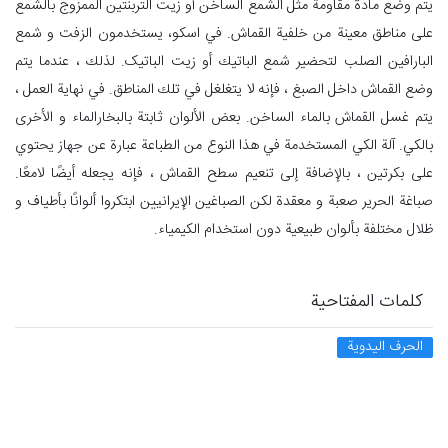
يتم وضع مادة مقاومة مثل الشمع الساخن أو زيت التربنتين الممزوج بالشمع
على مناطق معينة من خلفیة القماش. في اسکو، يستخدمون الزفت و شمع
البارافين الصلب لتحضير شمع الباتيك أو زيت الباتیک. لذلك ، عندما يتم
وضع القماش داخل الصبغ ، فإنه لا يتغلغل في تلك المناطق. في نهاية العمل ،
يتم غسل القماش بالماء الساخن. بعض الألوان ثابتة بالبخارالماء و الأخرى
بالكي. آلة الكي المستخدمة في هذا النوع من الطباعة عبارة عن جهاز يحتوي
على بكرتين ، بالإضافة إلى تنعيم سطح القماش ، فإنه يجعله أيضًا لامعًا.
صباغة الحرير صعبة و معقدة لكن الصباغين الإيرانيين ابتكروا ألوانًا بأطياف و
ظلال مختلفة بألوان طبيعية دون استخدام الكيمياء.
كلمات المفتاحية
الحرف اليدوية