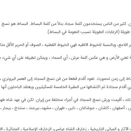
ان. كثير من الناس يستخدمون كلمة سجاد بدلاً من كلمة البساط. البساط هو نسج
ويلة (الزغابات الطويلة تسبب النعومة في البساط).
 اللامع، وبالنسبة للخيوط الافقيه فهي الخيوط القطنيه ، الصوف أو الحرير الأقل متا
بية تعني الأرض و هي عكس كلمة عرش ، أي السماء ، ويمكن تطبيقه على أي شيء مم
بساط إلى زمن تحمورث. تعود أقدم قطعة من فن نسج السجاد إلى العصر البرونزي
ت ذلك ، أقيمت ورش نسج السجاد في أجزاء مختلفة من إيران. لكن في عهد شاه طهما
، أصفهان ، كاشان ، جوشاغان ، ناين ، طهران ، مشهد، بيرجند ، سنندج ، بيجار ، قم
جموعة رئيسية ، وهي: زخارف الآثار و المباني التاريخية ، زخارف الشاه عباسي، الزخارف الإسلامية ، المت