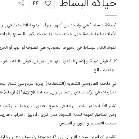
حياكه البساط
44
"حياكة البساط" هي واحدة من أشهر الحرف اليدوية التقليدية في إير
الألياف بتقنية خاصة حول خيوط متوازية بحيث يكون للنسيج زغابات ط
المواد الخام للبساط في الخيوط العموديه هي الصوف أو الوبر أو الحرير
كلمة فرش عربية و إلاسم المفعول منها هو مفروش. فرش باللغه بالعر
، جاجيم ، إلخ.
في ملحمة الفردوسي الشعرية (الشاهنامة)، يعزو الفردوسي نسج ال
الحفريات في تركمانستان وشمال إيران. سجادة Pazyryk (بازريك) هي أقدم سجادة تم اكتشافها من المقبرة الخامسة للسكيثيين ويعتقد الباحثون أنها تنتمي إلى العصر الأخميني.
تشير الأدلة والدراسات إلى أنه في جميع العصور التاريخية التي تل
ومن المناطق المهمة لنسج السجاد مدن تبريز ، أردبيل ، سراب ، هاريس 
حسب التصميم و اللون و الملمس.
تنقسم تصاميم السجاد الإيراني إلى 19 م