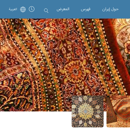
حول إیران
فهرس
المعرض
العربية