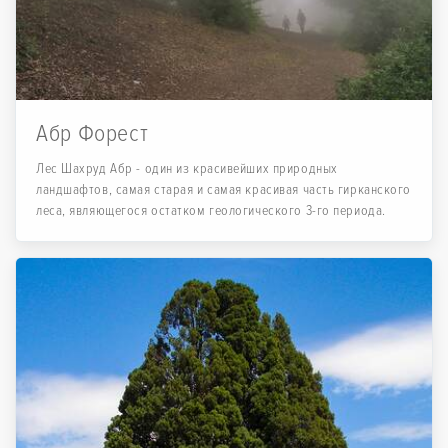
Абр Форест
Лес Шахруд Абр - один из красивейших природных
ландшафтов, самая старая и самая красивая часть гирканского
леса, являющегося остатком геологического 3-го периода.