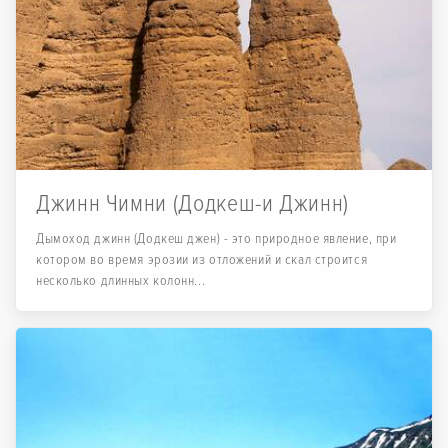
Джинн Чимни (Додкеш-и Джинн)
Дымоход джинн (Додкеш джен) - это природное явление, при
котором во время эрозии из отложений и скал строится
несколько длинных колонн...