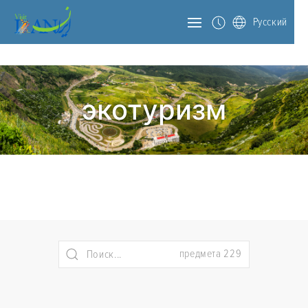
Русский
экотуризм
предмета 229