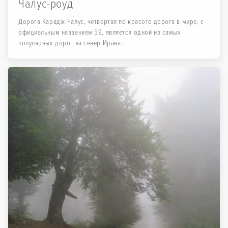
Чалус-роуд
Дорога Карадж-Чалус, четвертая по красоте дорога в мире, с
официальным названием 59, является одной из самых
популярных дорог на север Ирана...