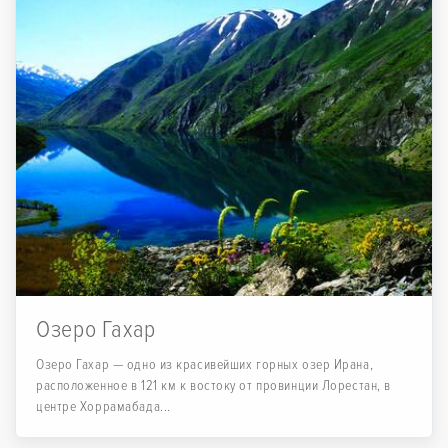
Озеро Гахар
Озеро Гахар — одно из красивейших горных озер Ирана,
расположенное в 121 км к востоку от провинции Лорестан, в
центре Хоррамабада...