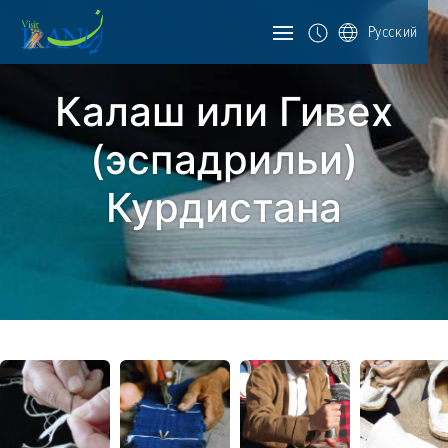
Русский
Калаш или Гивех
(эспадрильи)
Курдистана