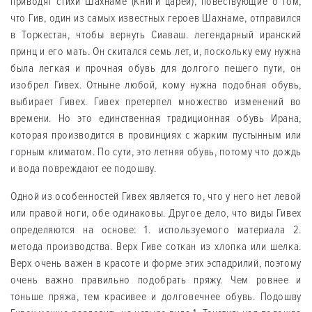
приводят стихи Шахнаме (Книги царей), повествующие о том,
что Гив, один из самых известных героев Шахнаме, отправился
в Торкестан, чтобы вернуть Сиаваш. легендарный иранский
принц и его мать. Он скитался семь лет, и, поскольку ему нужна
была легкая и прочная обувь для долгого пешего пути, он
изобрел Гивех. Отныне любой, кому нужна подобная обувь,
выбирает Гивех. Гивех претерпел множество изменений во
времени. Но это единственная традиционная обувь Ирана,
которая производится в провинциях с жарким пустынным или
горным климатом. По сути, это летняя обувь, потому что дождь
и вода повреждают ее подошву.
Одной из особенностей Гивех является то, что у него нет левой
или правой ноги, обе одинаковы. Другое дело, что виды Гивех
определяются на основе: 1. используемого материала 2.
метода производства. Верх Гиве соткан из хлопка или шелка.
Верх очень важен в красоте и форме этих эспадрилий, поэтому
очень важно правильно подобрать пряжу. Чем ровнее и
тоньше пряжа, тем красивее и долговечнее обувь. Подошву